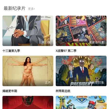
最新纪录片
更多
第13集
更新至08集
十三邀第九季
X战警97 第二季
正片
更新至02集
揭秘更年期
柯蒂斯总统