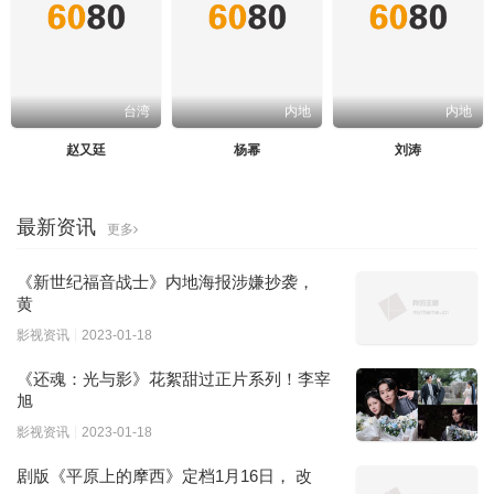
台湾
内地
内地
赵又廷
杨幂
刘涛
最新资讯
更多
《新世纪福音战士》内地海报涉嫌抄袭，
黄
影视资讯
2023-01-18
《还魂：光与影》花絮甜过正片系列！李宰
旭
影视资讯
2023-01-18
剧版《平原上的摩西》定档1月16日， 改