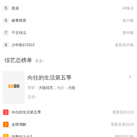
5
悬崖
40集全
6
破事精英
第24集
7
千古玦尘
第49集
8
少年歌行2022
更新至05集
综艺总榜单
更多
向往的生活第五季
类型：
大陆综艺，
地区：
大陆
主演：
1
向往的生活第五季
更新至20210
2
金牌调解
更新至第2026
3
街舞女斗士2
更新至01集