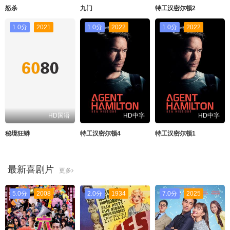
怒杀
九门
特工汉密尔顿2
1.0分
2021
1.0分
2022
1.0分
2022
HD国语
HD中字
HD中字
秘境狂蟒
特工汉密尔顿4
特工汉密尔顿1
最新喜剧片
更多
5.0分
2008
2.0分
1934
7.0分
2025