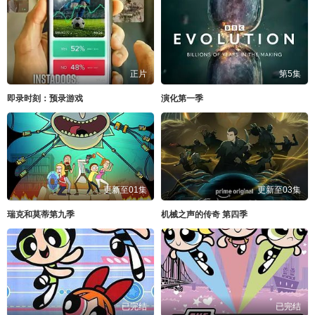
正片
第5集
即录时刻：预录游戏
演化第一季
更新至01集
更新至03集
瑞克和莫蒂第九季
机械之声的传奇 第四季
已完结
已完结