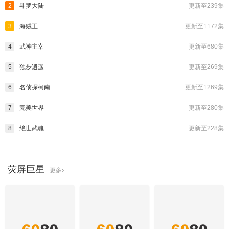
2
斗罗大陆
更新至239集
3
海贼王
更新至1172集
4
武神主宰
更新至680集
5
独步逍遥
更新至269集
6
名侦探柯南
更新至1269集
7
完美世界
更新至280集
8
绝世武魂
更新至228集
荧屏巨星
更多