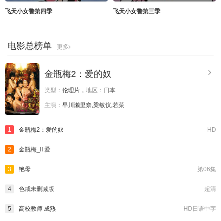
飞天小女警第四季
飞天小女警第三季
电影总榜单
更多
金瓶梅2：爱的奴
类型：
伦理片，
地区：
日本
主演：
早川濑里奈,梁敏仪,若菜
1
金瓶梅2：爱的奴
HD
2
金瓶梅_II 爱
3
艳母
第06集
4
色戒未删减版
超清
5
高校教师 成熟
HD日语中字