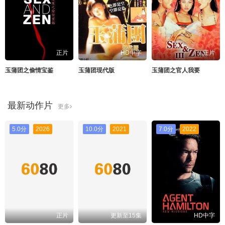
正片
HD中字
正片
玉蒲团之偷情宝鉴
玉蒲团现代版
玉蒲团之官人我要
最新动作片
更多
5.0分
2026
10.0分
2021
7.0分
2022
正片
更新至15集
HD中字