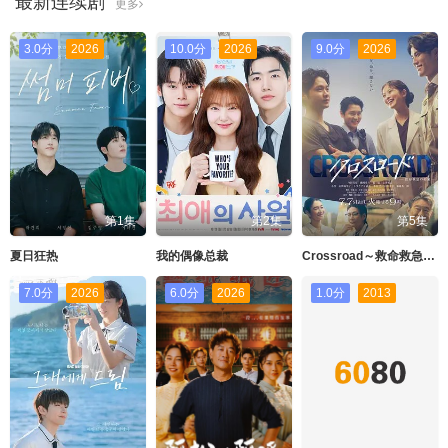
最新连续剧
更多
3.0分
2026
10.0分
2026
9.0分
2026
第1集
第2集
第5集
夏日狂热
我的偶像总裁
Crossroad～救命救急的约定
7.0分
2026
6.0分
2026
1.0分
2013