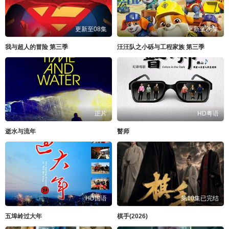
更新至08集
更新至26集
我与超人的冒险 第三季
汪汪队之小砾与工程家族 第三季
正片
HD粤语
逝水与流年
瞽师
HD国语
第10集已完结
五埠岭过大年
棋手(2026)