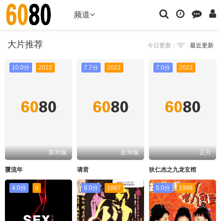
频道
大片推荐
今日更新：“0”
最近更新
10.0分
2022
7.7分
2022
7.0分
2022
第30集
全36集
正片
覆流年
请君
狄仁杰之九龙玄棺
4.0分
0
8.0分
1987
5.0分
1998