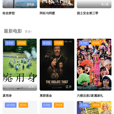
第8集
第42集
第2集
给你梦想
阿松与阿暖
国土安全第三季
最新电影
更多
3.0分
2026
6.0分
2026
5.0分
2008
正片
正片
正片
废用身
离群索金
六楼后座2家属谢礼
10.0分
2011
2.0分
2019
2.0分
1934