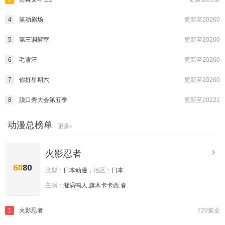
4
笑动剧场
更新至20260
5
第三调解室
更新至20260
6
毛雪汪
更新至20260
7
你好星期六
更新至20260
8
脱口秀大会第五季
更新至20221
动漫总榜单
更多
火影忍者
类型：
日本动漫，
地区：
日本
主演：
漩涡鸣人,旗木卡卡西,春
1
火影忍者
720集全