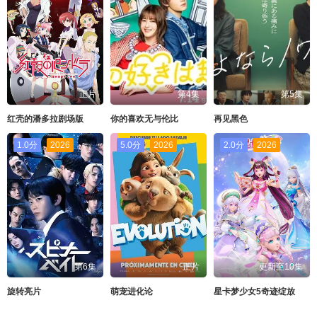
正片
第4集
第5集
红壳的潘多拉剧场版
你的喜欢无与伦比
再见黑色
1.0分
2026
5.0分
2026
2.0分
2026
第6集
正片
更新至10集
旋转亮片
萌宠进化论
星卡梦少女5奇迹绽放