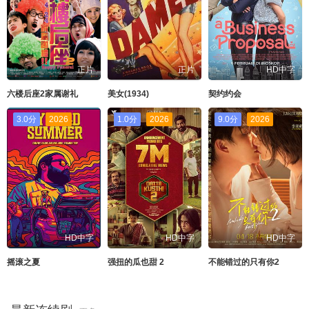
正片
正片
HD中字
六楼后座2家属谢礼
美女(1934)
契约约会
3.0分
2026
1.0分
2026
9.0分
2026
HD中字
HD中字
HD中字
摇滚之夏
强扭的瓜也甜 2
不能错过的只有你2