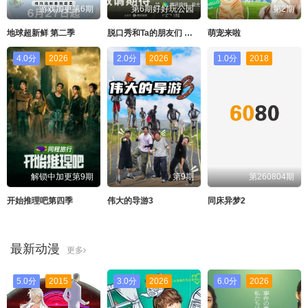
游戏加更第6期
第6期好好玩公园
第2期
地球超新鲜 第二季
脱口秀和Ta的朋友们 第三季
萌宠来啦
4.0分
2026
2.0分
2026
1.0分
2018
解锁中加更第9期
第9期
第260804期
开始推理吧第四季
伟大的导游3
同床异梦2
最新动漫
更多
5.0分
2015
3.0分
2026
6.0分
2026