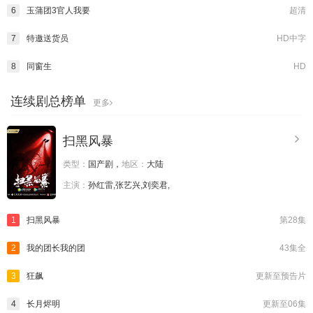
6
玉蒲团3官人我要
超清
7
特邀送货员
HD中字
8
同窗生
HD
连续剧总榜单
更多
扫黑风暴
类型：
国产剧，
地区：
大陆
主演：
孙红雷,张艺兴,刘奕君,
1
扫黑风暴
第28集
2
我的团长我的团
43集全
3
狂飙
更新至预告片
4
长月烬明
更新至06集