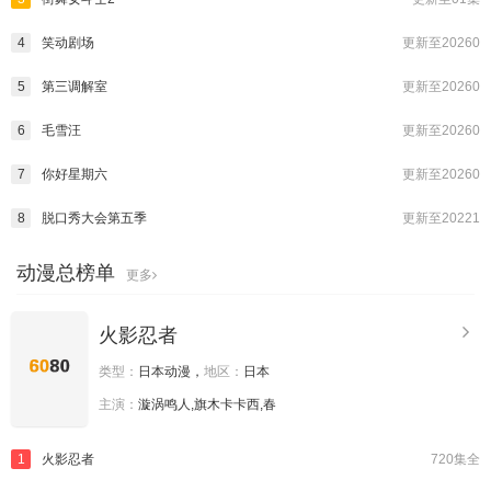
4
笑动剧场
更新至20260
5
第三调解室
更新至20260
6
毛雪汪
更新至20260
7
你好星期六
更新至20260
8
脱口秀大会第五季
更新至20221
动漫总榜单
更多
火影忍者
类型：
日本动漫，
地区：
日本
主演：
漩涡鸣人,旗木卡卡西,春
1
火影忍者
720集全