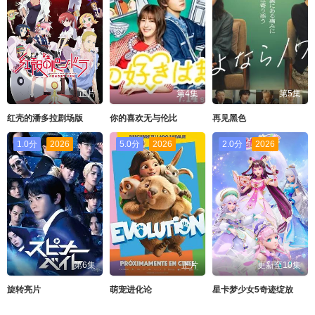
正片
第4集
第5集
红壳的潘多拉剧场版
你的喜欢无与伦比
再见黑色
1.0分
2026
5.0分
2026
2.0分
2026
第6集
正片
更新至10集
旋转亮片
萌宠进化论
星卡梦少女5奇迹绽放