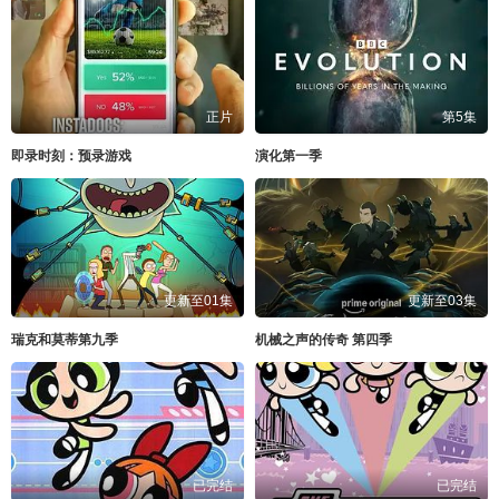
正片
第5集
即录时刻：预录游戏
演化第一季
更新至01集
更新至03集
瑞克和莫蒂第九季
机械之声的传奇 第四季
已完结
已完结