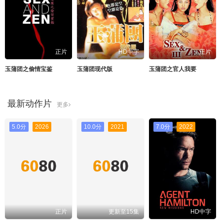
正片
HD中字
正片
玉蒲团之偷情宝鉴
玉蒲团现代版
玉蒲团之官人我要
最新动作片
更多
5.0分
2026
10.0分
2021
7.0分
2022
正片
更新至15集
HD中字