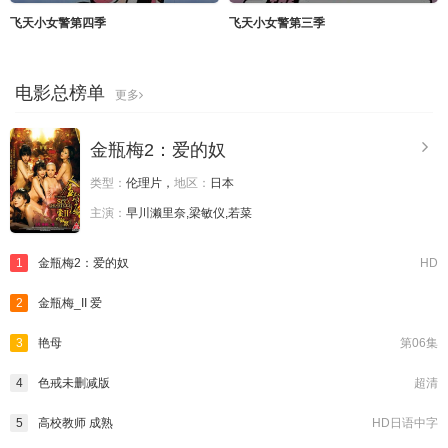
飞天小女警第四季
飞天小女警第三季
电影总榜单
更多
金瓶梅2：爱的奴
类型：
伦理片，
地区：
日本
主演：
早川濑里奈,梁敏仪,若菜
1
金瓶梅2：爱的奴
HD
2
金瓶梅_II 爱
3
艳母
第06集
4
色戒未删减版
超清
5
高校教师 成熟
HD日语中字