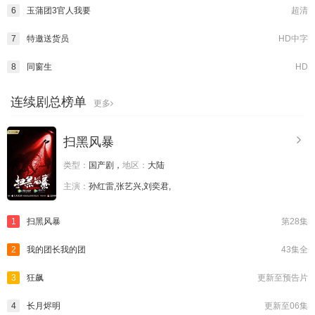
6
玉蒲团3官人我要
超清
7
特邀送货员
HD中字
8
同窗生
HD
连续剧总榜单
更多
扫黑风暴
类型：
国产剧，
地区：
大陆
主演：
孙红雷,张艺兴,刘奕君,
1
扫黑风暴
第28集
2
我的团长我的团
43集全
3
狂飙
更新至预告片
4
长月烬明
更新至06集