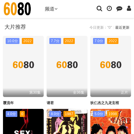
频道
大片推荐
今日更新：“0”
最近更新
10.0分
2022
7.7分
2022
7.0分
2022
第30集
全36集
正片
覆流年
请君
狄仁杰之九龙玄棺
4.0分
0
8.0分
1987
5.0分
1998