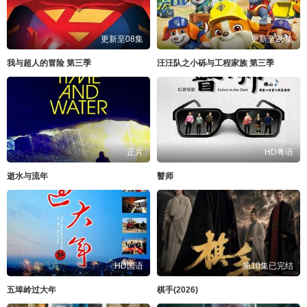
更新至08集
更新至26集
我与超人的冒险 第三季
汪汪队之小砾与工程家族 第三季
正片
HD粤语
逝水与流年
瞽师
HD国语
第10集已完结
五埠岭过大年
棋手(2026)