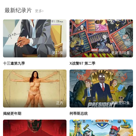
最新纪录片
更多
第13集
更新至08集
十三邀第九季
X战警97 第二季
正片
更新至02集
揭秘更年期
柯蒂斯总统