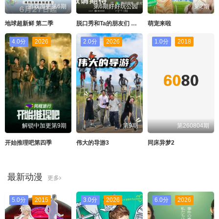
游戏加更第6期
第6期好好玩公园
第2期
地球超新鲜 第二季
脱口秀和Ta的朋友们 第三季
萌宠来啦
4.0分
2026
2.0分
2026
1.0分
2018
解锁中加更第9期
第9期
第260804期
开始推理吧第四季
伟大的导游3
同床异梦2
最新动漫
更多
5.0分
2015
3.0分
2026
6.0分
2026