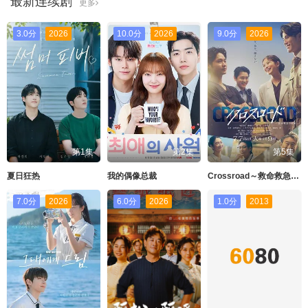
最新连续剧
更多
3.0分
2026
10.0分
2026
9.0分
2026
第1集
第2集
第5集
夏日狂热
我的偶像总裁
Crossroad～救命救急的约定
7.0分
2026
6.0分
2026
1.0分
2013