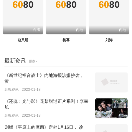
台湾
内地
内地
赵又廷
杨幂
刘涛
最新资讯
更多
《新世纪福音战士》内地海报涉嫌抄袭，
黄
影视资讯
2023-01-18
《还魂：光与影》花絮甜过正片系列！李宰
旭
影视资讯
2023-01-18
剧版《平原上的摩西》定档1月16日， 改