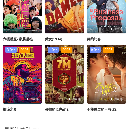
正片
正片
HD中字
六楼后座2家属谢礼
美女(1934)
契约约会
3.0分
2026
1.0分
2026
9.0分
2026
HD中字
HD中字
HD中字
摇滚之夏
强扭的瓜也甜 2
不能错过的只有你2