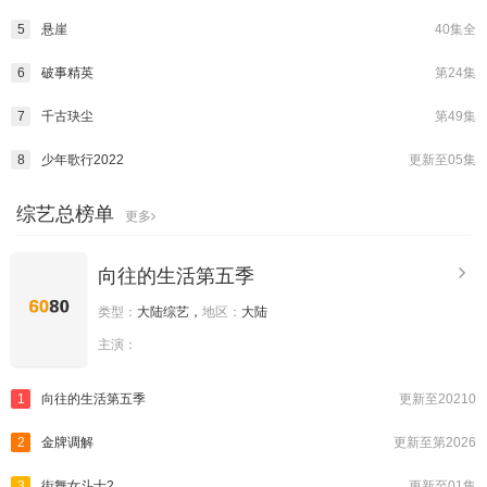
5
悬崖
40集全
6
破事精英
第24集
7
千古玦尘
第49集
8
少年歌行2022
更新至05集
综艺总榜单
更多
向往的生活第五季
类型：
大陆综艺，
地区：
大陆
主演：
1
向往的生活第五季
更新至20210
2
金牌调解
更新至第2026
3
街舞女斗士2
更新至01集