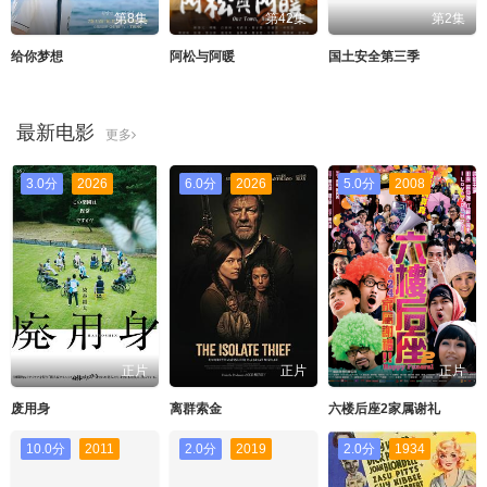
第8集
第42集
第2集
给你梦想
阿松与阿暖
国土安全第三季
最新电影
更多
3.0分
2026
6.0分
2026
5.0分
2008
正片
正片
正片
废用身
离群索金
六楼后座2家属谢礼
10.0分
2011
2.0分
2019
2.0分
1934