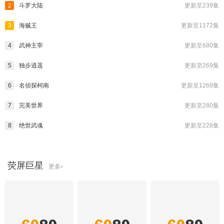
2
斗罗大陆
更新至239集
3
海贼王
更新至1172集
4
武神主宰
更新至680集
5
独步逍遥
更新至269集
6
名侦探柯南
更新至1269集
7
完美世界
更新至280集
8
绝世武魂
更新至228集
荧屏巨星
更多