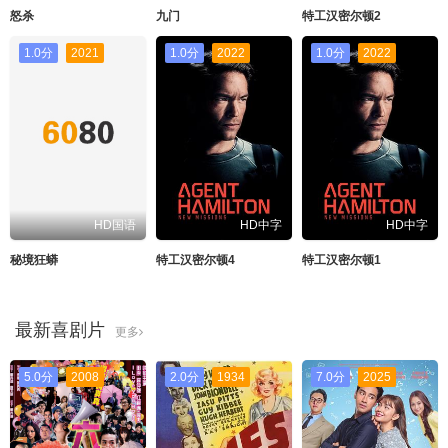
怒杀
九门
特工汉密尔顿2
1.0分
2021
1.0分
2022
1.0分
2022
HD国语
HD中字
HD中字
秘境狂蟒
特工汉密尔顿4
特工汉密尔顿1
最新喜剧片
更多
5.0分
2008
2.0分
1934
7.0分
2025