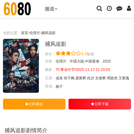
频道
当前位置：
首页
伦理片
捕风追影
捕风追影
4.0
评分：
较差
分类：
伦理片
中国大陆,中国香港
2025
更新：
TC粤语中字/2025-11-17 21:20:03
主演：
成龙
张子枫
梁家辉
此沙
文俊辉
周政杰
王紫逸
导演：
杨子
立即播放
立即下载
捕风追影剧情简介