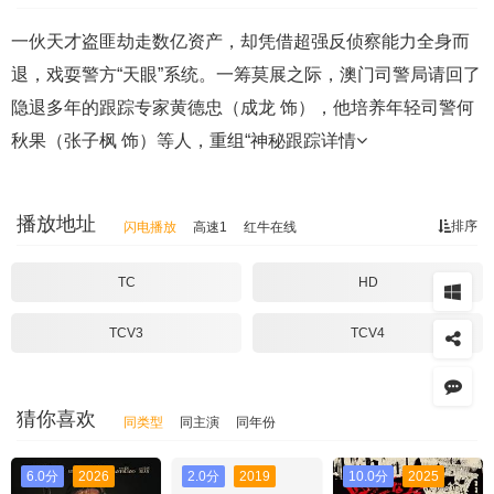
一伙天才盗匪劫走数亿资产，却凭借超强反侦察能力全身而
退，戏耍警方“天眼”系统。一筹莫展之际，澳门司警局请回了
隐退多年的跟踪专家黄德忠（成龙 饰），他培养年轻司警何
秋果（张子枫 饰）等人，重组“神秘跟踪
详情
播放地址
排序
闪电播放
高速1
红牛在线
TC
HD
TCV3
TCV4
猜你喜欢
同类型
同主演
同年份
6.0分
2026
2.0分
2019
10.0分
2025