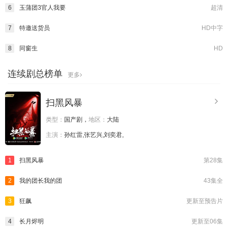
6
玉蒲团3官人我要
超清
7
特邀送货员
HD中字
8
同窗生
HD
连续剧总榜单
更多
扫黑风暴
类型：
国产剧，
地区：
大陆
主演：
孙红雷,张艺兴,刘奕君,
1
扫黑风暴
第28集
2
我的团长我的团
43集全
3
狂飙
更新至预告片
4
长月烬明
更新至06集