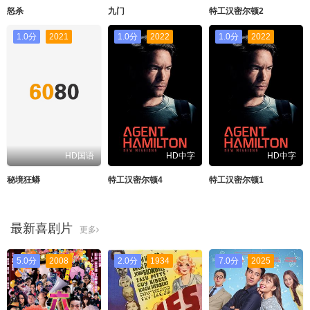
怒杀
九门
特工汉密尔顿2
1.0分
2021
1.0分
2022
1.0分
2022
HD国语
HD中字
HD中字
秘境狂蟒
特工汉密尔顿4
特工汉密尔顿1
最新喜剧片
更多
5.0分
2008
2.0分
1934
7.0分
2025