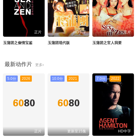
正片
HD中字
正片
玉蒲团之偷情宝鉴
玉蒲团现代版
玉蒲团之官人我要
最新动作片
更多
5.0分
2026
10.0分
2021
7.0分
2022
正片
更新至15集
HD中字