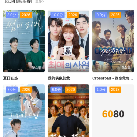
最新连续剧
更多
3.0分
2026
10.0分
2026
9.0分
2026
第1集
第2集
第5集
夏日狂热
我的偶像总裁
Crossroad～救命救急的约定
7.0分
2026
6.0分
2026
1.0分
2013