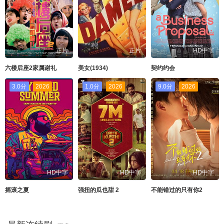
正片
正片
HD中字
六楼后座2家属谢礼
美女(1934)
契约约会
3.0分
2026
1.0分
2026
9.0分
2026
HD中字
HD中字
HD中字
摇滚之夏
强扭的瓜也甜 2
不能错过的只有你2