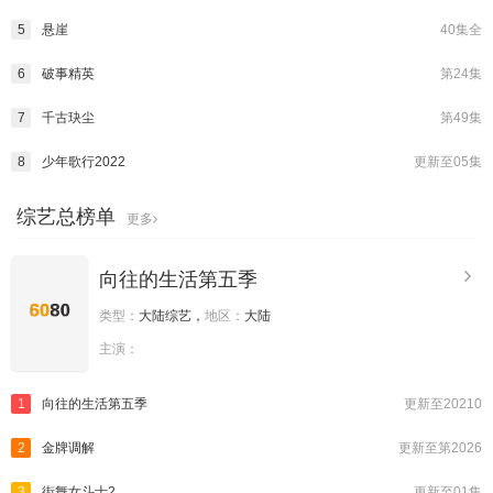
5
悬崖
40集全
6
破事精英
第24集
7
千古玦尘
第49集
8
少年歌行2022
更新至05集
综艺总榜单
更多
向往的生活第五季
类型：
大陆综艺，
地区：
大陆
主演：
1
向往的生活第五季
更新至20210
2
金牌调解
更新至第2026
3
街舞女斗士2
更新至01集