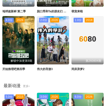
游戏加更第6期
第6期好好玩公园
第2期
地球超新鲜 第二季
脱口秀和Ta的朋友们 第三季
萌宠来啦
4.0分
2026
2.0分
2026
1.0分
2018
解锁中加更第9期
第9期
第260804期
开始推理吧第四季
伟大的导游3
同床异梦2
最新动漫
更多
5.0分
2015
3.0分
2026
6.0分
2026