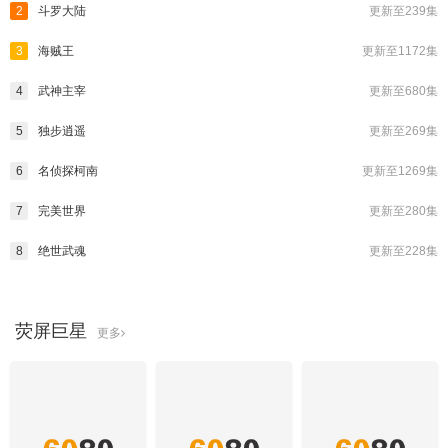
2
斗罗大陆
更新至239集
3
海贼王
更新至1172集
4
武神主宰
更新至680集
5
独步逍遥
更新至269集
6
名侦探柯南
更新至1269集
7
完美世界
更新至280集
8
绝世武魂
更新至228集
荧屏巨星
更多