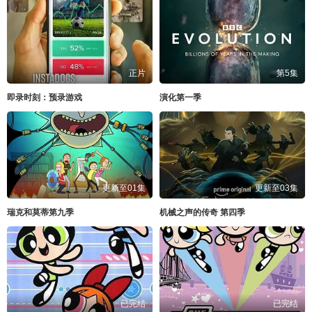
正片
第5集
即录时刻：预录游戏
演化第一季
更新至01集
更新至03集
瑞克和莫蒂第九季
机械之声的传奇 第四季
已完结
已完结