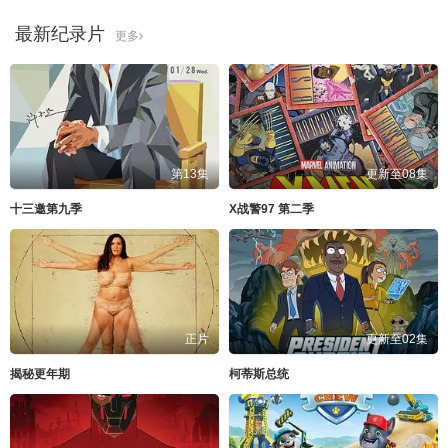
最新纪录片
更多
第13集
更新至08集
十三邀第九季
X战警97 第二季
正片
更新至02集
揭秘更年期
柯蒂斯总统