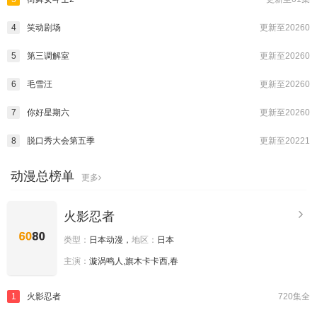
4
笑动剧场
更新至20260
5
第三调解室
更新至20260
6
毛雪汪
更新至20260
7
你好星期六
更新至20260
8
脱口秀大会第五季
更新至20221
动漫总榜单
更多
火影忍者
类型：
日本动漫，
地区：
日本
主演：
漩涡鸣人,旗木卡卡西,春
1
火影忍者
720集全