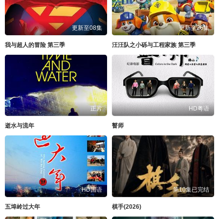
更新至08集
更新至26集
我与超人的冒险 第三季
汪汪队之小砾与工程家族 第三季
正片
HD粤语
逝水与流年
瞽师
HD国语
第10集已完结
五埠岭过大年
棋手(2026)