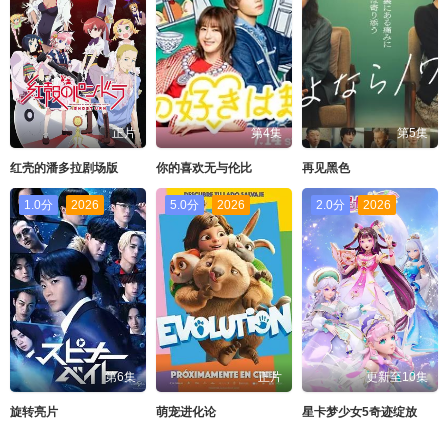
正片
第4集
第5集
红壳的潘多拉剧场版
你的喜欢无与伦比
再见黑色
1.0分
2026
5.0分
2026
2.0分
2026
第6集
正片
更新至10集
旋转亮片
萌宠进化论
星卡梦少女5奇迹绽放