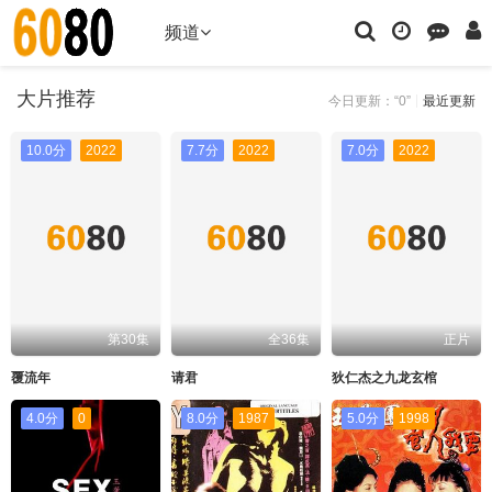
频道
大片推荐
今日更新：“0”
最近更新
10.0分
2022
7.7分
2022
7.0分
2022
第30集
全36集
正片
覆流年
请君
狄仁杰之九龙玄棺
4.0分
0
8.0分
1987
5.0分
1998