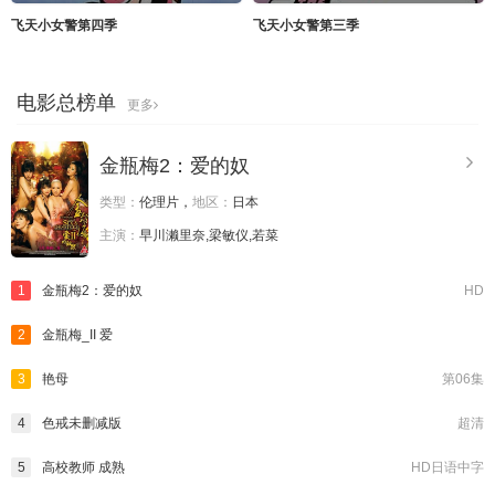
飞天小女警第四季
飞天小女警第三季
电影总榜单
更多
金瓶梅2：爱的奴
类型：
伦理片，
地区：
日本
主演：
早川濑里奈,梁敏仪,若菜
1
金瓶梅2：爱的奴
HD
2
金瓶梅_II 爱
3
艳母
第06集
4
色戒未删减版
超清
5
高校教师 成熟
HD日语中字