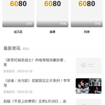
台湾
内地
内地
赵又廷
杨幂
刘涛
最新资讯
更多
《新世纪福音战士》内地海报涉嫌抄袭，
黄
影视资讯
2023-01-18
《还魂：光与影》花絮甜过正片系列！李宰
旭
影视资讯
2023-01-18
剧版《平原上的摩西》定档1月16日， 改