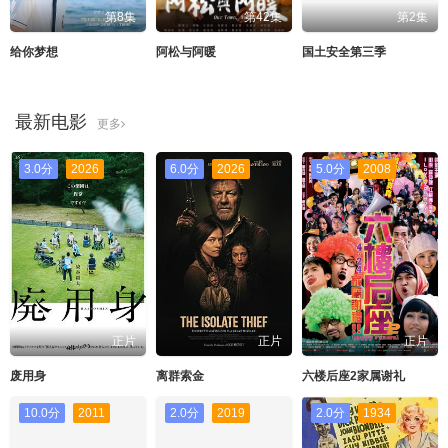
第8集
第42集
第2集
给你梦想
阿松与阿暖
国土安全第三季
最新电影
更多
3.0分
2026
6.0分
2026
5.0分
2008
正片
正片
正片
废用身
离群索金
六楼后座2家属谢礼
10.0分
2011
2.0分
2019
2.0分
1934