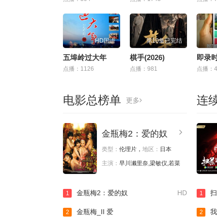
HD国语
第10集已完结
五埠岭过大年
棋手(2026)
点播：1126
点播：981
点播：4
电影总榜单
连
更多
金瓶梅2：爱的奴
类型：
伦理片，
地区：
日本
主演：
早川濑里奈,梁敏仪,若菜
金瓶梅2：爱的奴
HD
扫
1
1
金瓶梅_II 爱
我
2
2