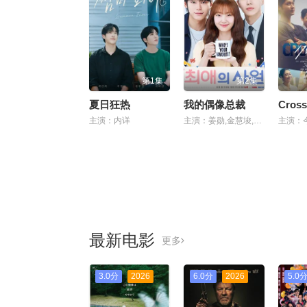
第1集
第2集
夏日狂热
我的偶像总裁
主演：内详
主演：姜勋,金慧埈,车禹闵
最新电影
更多
3.0分
2026
6.0分
2026
5.0