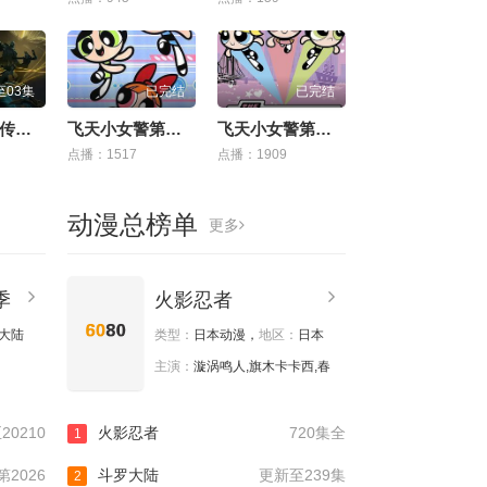
至03集
已完结
已完结
机械之声的传奇 第四季
飞天小女警第四季
飞天小女警第三季
点播：1517
点播：1909
动漫总榜单
更多
季
火影忍者
大陆
类型：
日本动漫，
地区：
日本
主演：
漩涡鸣人,旗木卡卡西,春
20210
火影忍者
720集全
1
2026
斗罗大陆
更新至239集
2