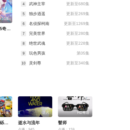
武神主宰
更新至680集
4
独步逍遥
更新至269集
5
至10集
名侦探柯南
更新至1269集
6
星卡梦少女5奇迹绽放
完美世界
更新至280集
7
绝世武魂
更新至228集
8
玩色男孩
第05集
9
灵剑尊
更新至340集
10
至26集
正片
HD粤语
汪汪队之小砾与工程家族 第三季
逝水与流年
瞽师
点播：945
点播：159