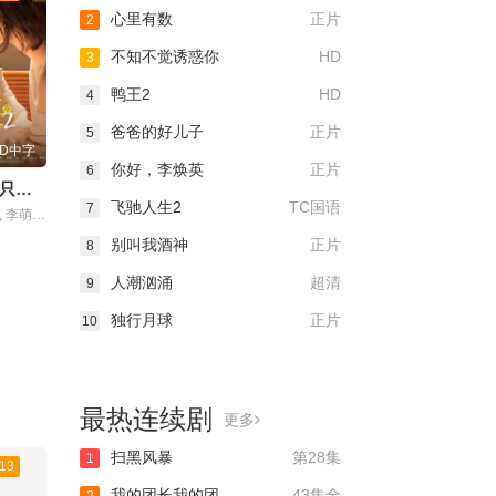
心里有数
正片
2
不知不觉诱惑你
HD
3
鸭王2
HD
4
爸爸的好儿子
正片
5
HD中字
你好，李焕英
正片
6
不能错过的只有你2
飞驰人生2
TC国语
7
主演：吴翊歌 , 李萌萌 , 杨业明 , 刘流 , 陶红 , 赵熙玥 , 黄品沅 , 赵晋 , 田东霖 , 赵汉军 , 王彩平
别叫我酒神
正片
8
人潮汹涌
超清
9
独行月球
正片
10
最热连续剧
更多
扫黑风暴
第28集
1
13
我的团长我的团
43集全