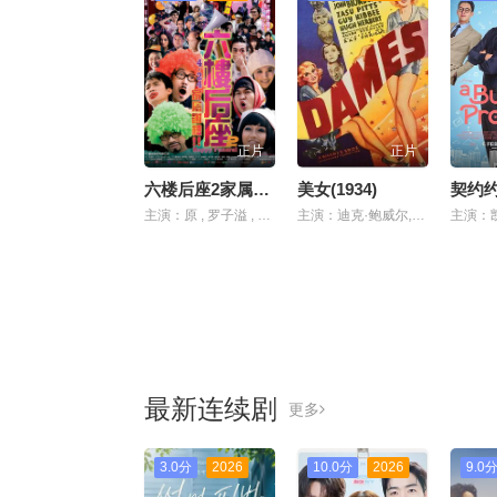
正片
正片
六楼后座2家属谢礼
美女(1934)
契约
主演：原 , 罗子溢 , 江若琳 , 陆永 , 郑诗君 , 曾志伟 , 林嘉欣 , 卢巧音 , 周俊伟
主演：迪克·鲍威尔,鲁比·基勒,Hugh,Herbert
最新连续剧
更多
3.0分
2026
10.0分
2026
9.0