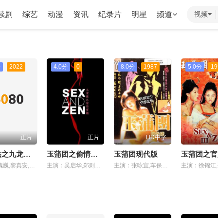
续剧
综艺
动漫
资讯
纪录片
明星
频道
视频
分
2022
4.0分
0
8.0分
1987
5.0分
19
正片
正片
HD中字
狄仁杰之九龙玄棺
玉蒲团之偷情宝鉴
玉蒲团现代版
主演：魏巍,黎真安,叶璇,张皓承,楼学贤
主演：吴启华,郑则仕,叶子楣,徐锦江
主演：张咏宜,车保罗,关海山,水岛裕美,森田水绘