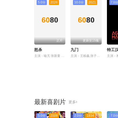
5.0分
2026
10.0分
2021
7.0
正片
更新至15集
怒杀
九门
特工汉
主演：喻亢 张新童 董洋 刘珂君
主演：王栎鑫,张子璇,谭建昌
最新喜剧片
更多
5.0分
2008
2.0分
1934
7.0