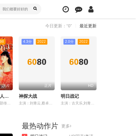
今日更新：“0”
最近更新
98
4.3分
2022
2.0分
2022
正片
正片
HD
玉蒲团之官人我要
神探大战
明日战记
主演：徐锦江,邵传勇,杨嘉玲,冬怡,植敬雯,钟甄
主演：刘青云,蔡卓妍,林峯,李若彤,谭凯,陈家乐,汤怡,何珮瑜,吴浩康,洪天明,车婉婉,斌子,李菁,马志威,杨天宇,胡子彤,朱鉴然,马睿瀚
主演：古天乐,刘青云,刘嘉玲,姜皓文,谢君豪,吴倩,万国鹏,张家辉,刘浩良,麦天枢
最热动作片
更多