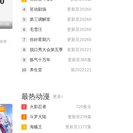
笑动剧场
更新至20260
4
第三调解室
更新至20260
5
804期
毛雪汪
更新至20260
6
你好星期六
更新至20260
7
主演：金九拉,徐章勋,秋瓷炫,于晓光
脱口秀大会第五季
更新至20221
8
炼气十万年
更新至365集
9
养生堂
第2022121
10
最热动漫
更多
火影忍者
720集全
1
26
斗罗大陆
更新至239集
2
海贼王
更新至1172集
3