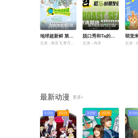
游戏加更第6期
第6期好好玩公园
地球超新鲜 第二季
脱口秀和Ta的朋友们 第三季
萌宠
主演：郭京飞,李乃文,孙红雷,王玉雯,陈星旭,刘宇宁,林一,龚俊
主演：内详
主演：
最新动漫
更多
5.0分
2015
3.0分
2026
6.0