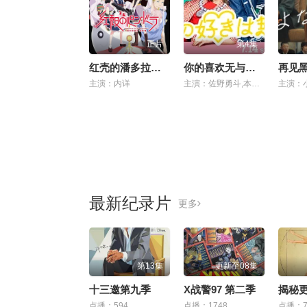
正片
第4集
红壳的潘多拉剧场版
你的喜欢无与伦比
再见
主演：内详
主演：佐野勇斗,本乡奏多,金田哲,松本若菜,高岛政伸,小野花梨,白石加代子,岛崎和歌子,藤井隆,白本彩奈,中村隼人
最新纪录片
更多
第13集
更新至08集
十三邀第九季
X战警97 第二季
揭秘
点播：594
点播：1748
点播：7