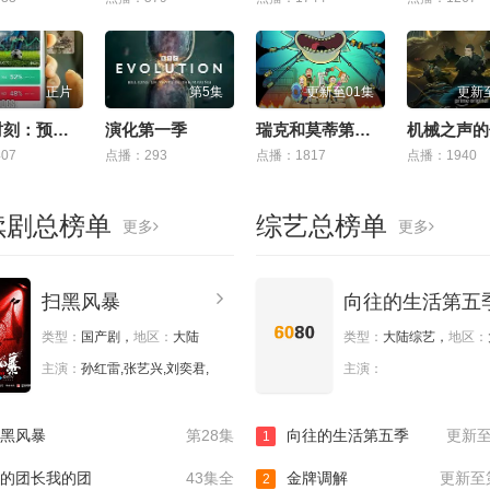
正片
第5集
更新至01集
更新
即录时刻：预录游戏
演化第一季
瑞克和莫蒂第九季
07
点播：293
点播：1817
点播：1940
续剧总榜单
综艺总榜单
更多
更多
扫黑风暴
向往的生活第五
类型：
国产剧，
地区：
大陆
类型：
大陆综艺，
地区：
主演：
孙红雷,张艺兴,刘奕君,
主演：
黑风暴
第28集
向往的生活第五季
更新至
1
的团长我的团
43集全
金牌调解
更新至第
2