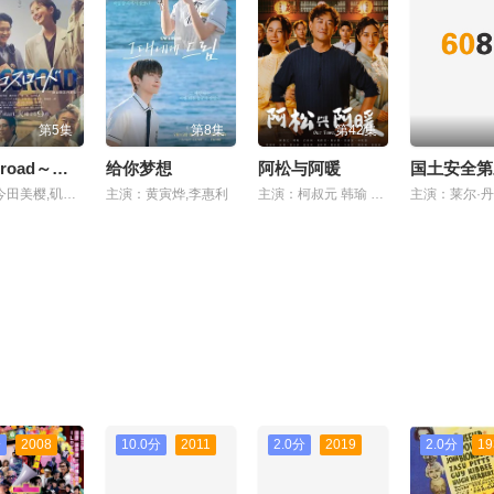
第5集
第8集
第42集
Crossroad～救命救急的约定
给你梦想
阿松与阿暖
国土安全第
主演：今田美樱,矶村勇斗,宽一郎,泉泽祐希
主演：黄寅烨,李惠利
主演：柯叔元 韩瑜 张睿家 杨子仪
分
2008
10.0分
2011
2.0分
2019
2.0分
19