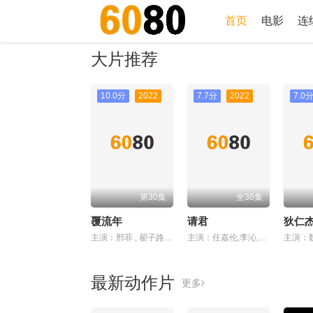
首页
电影
连
大片推荐
10.0分
2022
7.7分
2022
7.0
第30集
全36集
覆流年
请君
主演：邢菲 , 翟子路 , 经超 , 王思懿 , 高旭阳 , 张婕婕 , 牛子藩 , 韩烨 , 贺灵榣
主演：任嘉伦,李沁,陈希郡,吴明晶,昌隆
最新动作片
更多