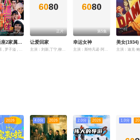
正片
正片
第5集
六楼后座2家属谢礼
让爱回家
幸运女神
美女(1934)
主演：原 , 罗子溢 , 江若琳 , 陆永 , 郑诗君 , 曾志伟 , 林嘉欣 , 卢巧音 , 周俊伟
主演：刘新,丁宁,柳佳慧,马新平,杨朝成
主演：斯特凡诺·阿科尔西,杰丝敏·特丽卡,爱德华多·莱奥
分
2026
4.0分
2026
2.0分
2026
1.0分
20