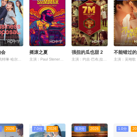
HD中字
HD中字
HD中字
约会
摇滚之夏
强扭的瓜也甜 2
主演：凯特琳·哈尔德曼,艾丽尔·塔图姆,Abidzar·Al·Ghifari
主演：Paul Stenerson,Zeke F Carlton III,Ashlee Buchanan
主演：约吉·巴布,拉姆亚·克里希南,Karunas,艾西瓦娅·莱克希米
分
2026
7.0分
2026
6.0分
2026
1.0分
20