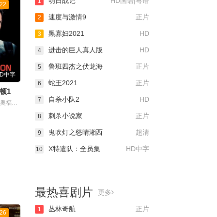
明日战记
HD国语|粤语
1
22
速度与激情9
正片
2
黑寡妇2021
HD
3
进击的巨人真人版
HD
4
鲁班四杰之伏龙海
正片
5
HD中字
蛇王2021
正片
6
顿1
自杀小队2
HD
7
主演：雅各布·奥福特布罗
刺杀小说家
正片
8
鬼吹灯之怒晴湘西
超清
9
X特遣队：全员集
HD中字
10
最热喜剧片
更多
丛林奇航
正片
1
26