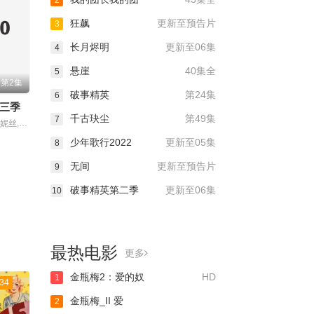
2
狂飙
更新至预告片
3
长月烬明
更新至06集
4
悬崖
40集全
5
第2集
破事精英
第24集
6
三季
千古玦尘
第49集
7
主演：莱尔·丹妮丝,戴米恩·路易斯,莫瑞娜·巴卡
少年歌行2022
更新至05集
8
无间
更新至预告片
9
破事精英第二季
更新至06集
10
最热电影
更多
金瓶梅2：爱的奴
HD
1
34
金瓶梅_II 爱
2