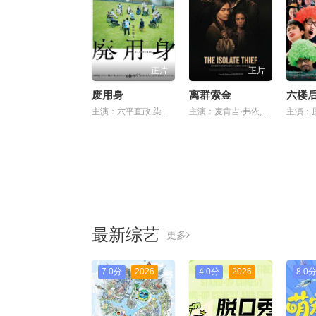
正片
正片
废用身
离群索金
主演：六平直政,染谷将太,泷内公美,北村有起哉,吉冈睦雄,中村映里子,广末哲万,中井友望
主演：麦肯吉·弗依,肖恩·宾,奥德娅·拉什
最新综艺
更多
7.0分
2026
4.0分
2026
8.0