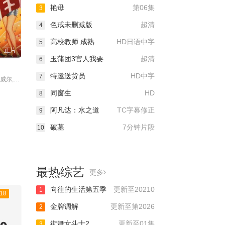
艳母
第06集
3
色戒未删减版
超清
4
高校教师 成熟
HD日语中字
5
正片
玉蒲团3官人我要
超清
6
特邀送货员
HD中字
7
主演：迪克·鲍威尔,鲁比·基勒,Hugh,Herbert
同窗生
HD
8
阿凡达：水之道
TC字幕修正
9
破墓
7分钟片段
10
最热综艺
更多
向往的生活第五季
更新至20210
1
18
金牌调解
更新至第2026
2
街舞女斗士2
更新至01集
3