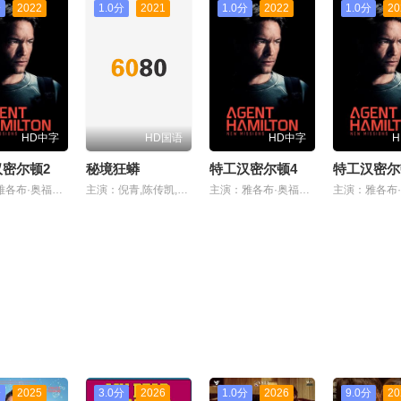
分
2022
1.0分
2021
1.0分
2022
1.0分
20
HD中字
HD国语
HD中字
密尔顿2
秘境狂蟒
特工汉密尔顿4
特工汉密尔
主演：雅各布·奥福特布罗
主演：倪青,陈传凯,戴洱滨
主演：雅各布·奥福特布罗
分
2025
3.0分
2026
1.0分
2026
9.0分
20