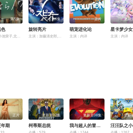
第5集
第6集
正片
更新
黑色
旋转亮片
萌宠进化论
主演：小池荣子,北香那,冈山天音,户田惠子,渡部笃郎
主演：加藤清史郎,萩原护,奥野壮,高桥侃,伊藤明日阳,桃儿,吉泽要人,骏河太郎,南琴奈,吉田晴登,仲野温,吉村界人
主演：内详
主演：内详
正片
更新至02集
更新至08集
更新
更年期
柯蒂斯总统
我与超人的冒险 第三季
33
点播：579
点播：1744
点播：1267