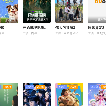
第2期
解锁中加更第9期
第9期
第260
来啦
开始推理吧第四季
伟大的导游3
同床异梦2
内详
主演：内详
主演：全昭旻,崔丹尼尔,李茂真,金大浩,朴明秀
分
2026
1.0分
2026
5.0分
2026
2.0分
20